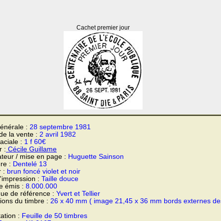
Cachet premier jour
énérale :
28 septembre 1981
 de la vente :
2 avril 1982
faciale :
1 f 60€
 :
Cécile Guillame
teur / mise en page :
Huguette Sainson
re :
Dentelé 13
r :
brun foncé violet et noir
'impression :
Taille douce
e émis :
8.000.000
ue de référence :
Yvert et Tellier
ons du timbre :
26 x 40 mm ( image 21,45 x 36 mm bords externes de
ation :
Feuille de 50 timbres