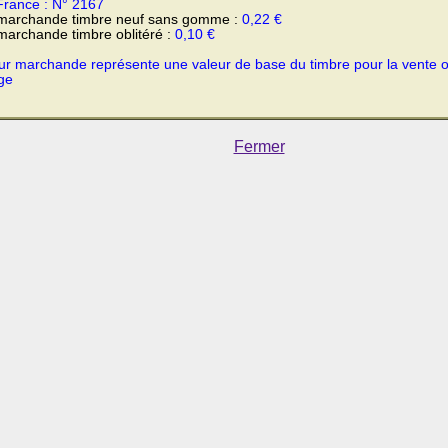
France : N° 2167
 marchande timbre neuf sans gomme :
0,22 €
marchande timbre oblitéré :
0,10 €
ur marchande représente une valeur de base du timbre pour la vente 
ge
Fermer