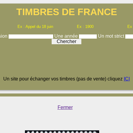
TIMBRES DE FRANCE
Ex : Appel du 18 juin
Ex : 1900
Ex
sion
Une année
Un mot strict
Un site pour échanger vos timbres (pas de vente) cliquez
ICI
Fermer