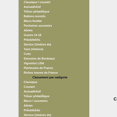
Classique / courant
Autoadhésif
Trésor philatélique
Ballons montés
Blocs feuillet
Pochettes souvenirs
Aérien
Guerre 14-18
Préoblitérés
Service (timbres de)
Taxe (timbres)
Colis
Emission de Bordeaux
Vignettes LISA
Patrimoine de France
Riches heures de France
Classement par catégorie
Classique
Courant
Autoadhésif
Trésor philatélique
C
Blocs / souvenirs
Aérien
Préoblitérés
Service (timbres de)