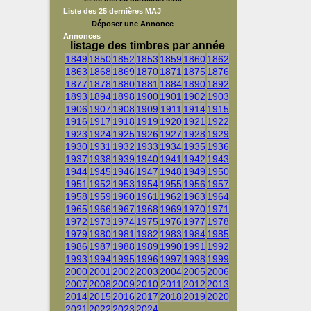
Liste des 25 dernières MAJ
Déposer une Annonce
Annonces
listage des timbres par année
1849
1850
1852
1853
1859
1860
1862
1863
1868
1869
1870
1871
1875
1876
1877
1878
1880
1881
1884
1890
1892
1893
1894
1898
1900
1901
1902
1903
1906
1907
1908
1909
1911
1914
1915
1916
1917
1918
1919
1920
1921
1922
1923
1924
1925
1926
1927
1928
1929
1930
1931
1932
1933
1934
1935
1936
1937
1938
1939
1940
1941
1942
1943
1944
1945
1946
1947
1948
1949
1950
1951
1952
1953
1954
1955
1956
1957
1958
1959
1960
1961
1962
1963
1964
1965
1966
1967
1968
1969
1970
1971
1972
1973
1974
1975
1976
1977
1978
1979
1980
1981
1982
1983
1984
1985
1986
1987
1988
1989
1990
1991
1992
1993
1994
1995
1996
1997
1998
1999
2000
2001
2002
2003
2004
2005
2006
2007
2008
2009
2010
2011
2012
2013
2014
2015
2016
2017
2018
2019
2020
2021
2022
2023
2024