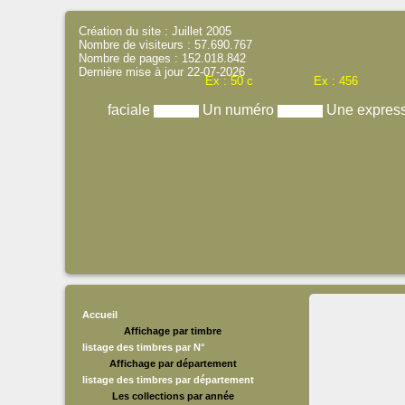
Création du site : Juillet 2005
Nombre de visiteurs : 57.690.767
Nombre de pages : 152.018.842
Dernière mise à jour 22-07-2026
Ex : 50 c
Ex : 456
faciale
Un numéro
Une expres
Accueil
Affichage par timbre
listage des timbres par N°
Affichage par département
listage des timbres par département
Les collections par année