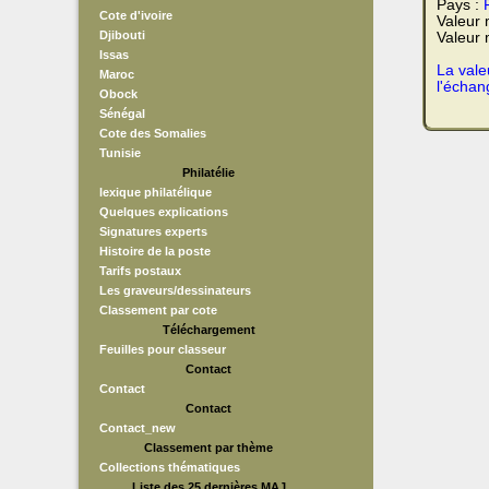
Pays :
Cote d'ivoire
Valeur
Djibouti
Valeur 
Issas
La vale
Maroc
l'échan
Obock
Sénégal
Cote des Somalies
Tunisie
Philatélie
lexique philatélique
Quelques explications
Signatures experts
Histoire de la poste
Tarifs postaux
Les graveurs/dessinateurs
Classement par cote
Téléchargement
Feuilles pour classeur
Contact
Contact
Contact
Contact_new
Classement par thème
Collections thématiques
Liste des 25 dernières MAJ