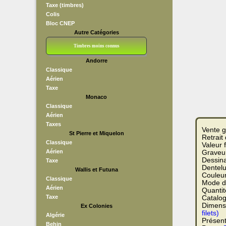
Taxe (timbres)
Colis
Bloc CNEP
Autre Catégories
Timbres moins connus
Andorre
Bloc CNEP
L V F
Sedang
S H A E F
Grève (vignettes)
Franchise
Classique
Aérien
Taxe
Monaco
Classique
Aérien
Taxes
Vente g
St Pierre et Miquelon
Retrait
Classique
Valeur 
Aérien
Graveur
Dessina
Taxe
Dentelu
Wallis et Futuna
Couleu
Classique
Mode d
Aérien
Quantit
Taxe
Catalog
Dimensi
Ex Colonies
filets)
Algérie
Présent
Behin