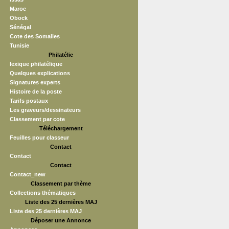
Maroc
Obock
Sénégal
Cote des Somalies
Tunisie
Philatélie
lexique philatélique
Quelques explications
Signatures experts
Histoire de la poste
Tarifs postaux
Les graveurs/dessinateurs
Classement par cote
Téléchargement
Feuilles pour classeur
Contact
Contact
Contact
Contact_new
Classement par thème
Collections thématiques
Liste des 25 dernières MAJ
Liste des 25 dernières MAJ
Déposer une Annonce