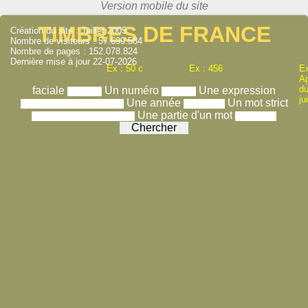
TIMBRES DE FRANCE
Création du site : Juillet 2005
Nombre de visiteurs : 57.699.584
Nombre de pages : 152.078.824
Dernière mise à jour 22-07-2026
Ex : 50 c
Ex : 456
Ex
A
du
faciale
Un numéro
Une expression
ju
Une année
Un mot strict
Une partie d'un mot