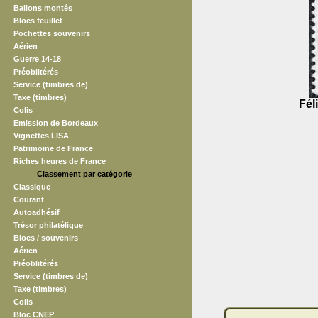
Ballons montés
Blocs feuillet
Pochettes souvenirs
Aérien
Guerre 14-18
Préoblitérés
Service (timbres de)
Taxe (timbres)
Fél
Colis
Emission de Bordeaux
Vignettes LISA
Patrimoine de France
Riches heures de France
Classement par catégorie
Classique
Courant
Autoadhésif
Trésor philatélique
Blocs / souvenirs
Aérien
Préoblitérés
Service (timbres de)
Taxe (timbres)
Colis
Bloc CNEP