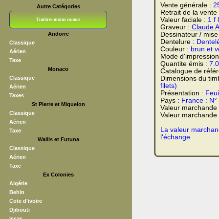
Vente générale :
2
Autre Catégories
Retrait de la vente
Valeur faciale :
1 f
Timbres moins connus
Graveur :
Claude A
Andorre
Dessinateur / mise
Bloc CNEP
L V F
Sedang
S H A E F
Grève (vignettes)
Franchise
Dentelure :
Dentel
Classique
Couleur :
brun et v
Aérien
Mode d'impression
Taxe
Quantite émis :
7.
Monaco
Catalogue de réfé
Classique
Dimensions du tim
filets)
Aérien
Présentation :
Feui
Taxes
Pays :
France : N°
St Pierre et Miquelon
Valeur marchande
Classique
Valeur marchande t
Aérien
La valeur marchand
Taxe
l'échange
Wallis et Futuna
Classique
Aérien
Taxe
Ex Colonies
Algérie
Behin
Cote d'ivoire
Djibouti
Issas