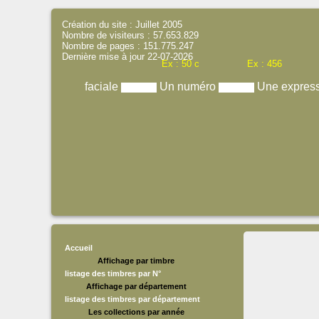
Création du site : Juillet 2005
Nombre de visiteurs : 57.653.829
Nombre de pages : 151.775.247
Dernière mise à jour 22-07-2026
Ex : 50 c
Ex : 456
faciale
Un numéro
Une expres
Accueil
Affichage par timbre
listage des timbres par N°
Affichage par département
listage des timbres par département
Les collections par année