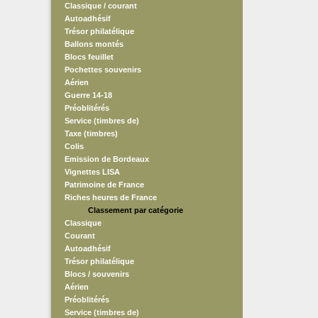
Classique / courant
Autoadhésif
Trésor philatélique
Ballons montés
Blocs feuillet
Pochettes souvenirs
Aérien
Guerre 14-18
Préoblitérés
Service (timbres de)
Taxe (timbres)
Colis
Emission de Bordeaux
Vignettes LISA
Patrimoine de France
Riches heures de France
Classement par catégorie
Classique
Courant
Autoadhésif
Trésor philatélique
Blocs / souvenirs
Aérien
Préoblitérés
Service (timbres de)