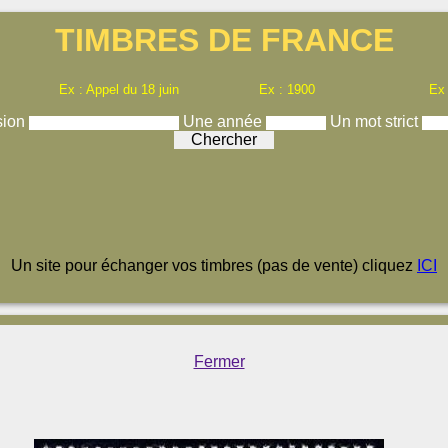
TIMBRES DE FRANCE
Ex : Appel du 18 juin
Ex : 1900
Ex
sion
Une année
Un mot strict
Un site pour échanger vos timbres (pas de vente) cliquez
ICI
Fermer