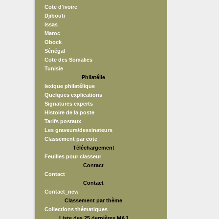
Cote d'ivoire
Djibouti
Issas
Maroc
Obock
Sénégal
Cote des Somalies
Tunisie
Philatélie
lexique philatélique
Quelques explications
Signatures experts
Histoire de la poste
Tarifs postaux
Les graveurs/dessinateurs
Classement par cote
Téléchargement
Feuilles pour classeur
Contact
Contact
Contact
Contact_new
Classement par thème
Collections thématiques
Liste des 25 dernières MAJ