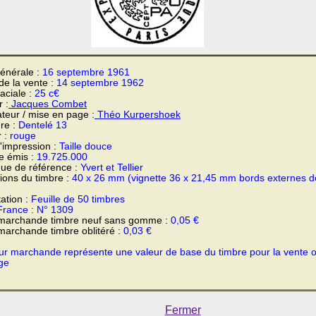
énérale :
16 septembre 1961
 de la vente :
14 septembre 1962
faciale :
25 c€
 :
Jacques Combet
teur / mise en page :
Théo Kurpershoek
re :
Dentelé 13
r :
rouge
'impression :
Taille douce
e émis :
19.725.000
ue de référence :
Yvert et Tellier
ons du timbre :
40 x 26 mm (vignette 36 x 21,45 mm bords externes d
ation :
Feuille de 50 timbres
France : N° 1309
 marchande timbre neuf sans gomme :
0,05 €
marchande timbre oblitéré :
0,03 €
ur marchande représente une valeur de base du timbre pour la vente 
ge
Fermer