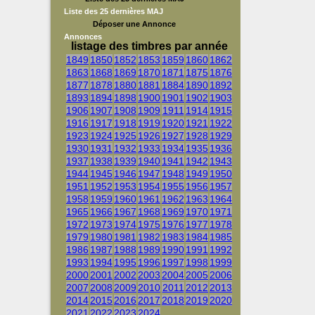
Liste des 25 dernières MAJ
Déposer une Annonce
Annonces
listage des timbres par année
1849
1850
1852
1853
1859
1860
1862
1863
1868
1869
1870
1871
1875
1876
1877
1878
1880
1881
1884
1890
1892
1893
1894
1898
1900
1901
1902
1903
1906
1907
1908
1909
1911
1914
1915
1916
1917
1918
1919
1920
1921
1922
1923
1924
1925
1926
1927
1928
1929
1930
1931
1932
1933
1934
1935
1936
1937
1938
1939
1940
1941
1942
1943
1944
1945
1946
1947
1948
1949
1950
1951
1952
1953
1954
1955
1956
1957
1958
1959
1960
1961
1962
1963
1964
1965
1966
1967
1968
1969
1970
1971
1972
1973
1974
1975
1976
1977
1978
1979
1980
1981
1982
1983
1984
1985
1986
1987
1988
1989
1990
1991
1992
1993
1994
1995
1996
1997
1998
1999
2000
2001
2002
2003
2004
2005
2006
2007
2008
2009
2010
2011
2012
2013
2014
2015
2016
2017
2018
2019
2020
2021
2022
2023
2024