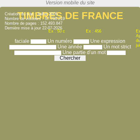
TIMBRES DE FRANCE
Création du site : Juillet 2005
Nombre de visiteurs : 57.768.219
Nombre de pages : 152.493.847
Dernière mise à jour 22-07-2026
Ex : 50 c
Ex : 456
Ex
A
du
faciale
Un numéro
Une expression
ju
Une année
Un mot strict
Une partie d'un mot