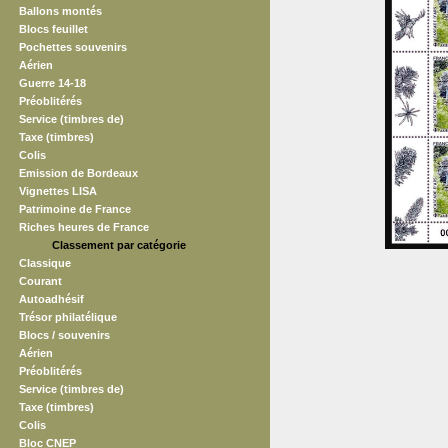
Ballons montés
Blocs feuillet
Pochettes souvenirs
Aérien
Guerre 14-18
Préoblitérés
Service (timbres de)
Taxe (timbres)
Colis
Emission de Bordeaux
Vignettes LISA
Patrimoine de France
Riches heures de France
Classement par catégorie
Classique
Courant
Autoadhésif
Trésor philatélique
Blocs / souvenirs
Aérien
Préoblitérés
Service (timbres de)
Taxe (timbres)
Colis
Bloc CNEP