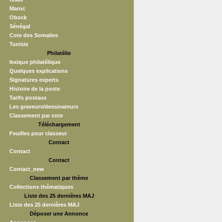
Maroc
Obock
Sénégal
Cote des Somalies
Tunisie
Philatélie
lexique philatélique
Quelques explications
Signatures experts
Histoire de la poste
Tarifs postaux
Les graveurs/dessinateurs
Classement par cote
Téléchargement
Feuilles pour classeur
Contact
Contact
Contact
Contact_new
Classement par thème
Collections thématiques
Liste des 25 dernières MAJ
Liste des 25 dernières MAJ
Déposer une Annonce