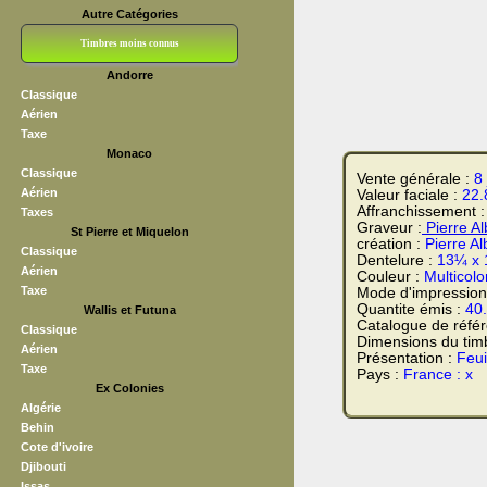
Autre Catégories
Timbres moins connus
Andorre
Bloc CNEP
L V F
Sedang
S H A E F
Grève (vignettes)
Franchise
Classique
Aérien
Taxe
Monaco
Classique
Vente générale :
8
Aérien
Valeur faciale :
22.
Affranchissement 
Taxes
Graveur :
Pierre Al
St Pierre et Miquelon
création :
Pierre A
Classique
Dentelure :
13¼ x 
Aérien
Couleur :
Multicolo
Taxe
Mode d'impression
Quantite émis :
40
Wallis et Futuna
Catalogue de réfé
Classique
Dimensions du tim
Aérien
Présentation :
Feui
Taxe
Pays :
France : x
Ex Colonies
Algérie
Behin
Cote d'ivoire
Djibouti
Issas