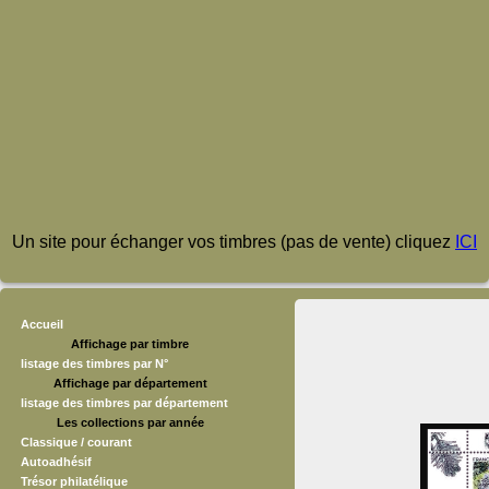
Un site pour échanger vos timbres (pas de vente) cliquez
ICI
Accueil
Affichage par timbre
listage des timbres par N°
Affichage par département
listage des timbres par département
Les collections par année
Classique / courant
Autoadhésif
Trésor philatélique