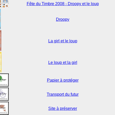
Fête du Timbre 2008 - Droopy et le loup
Droopy
La girl et le loup
Le loup et la girl
Papier à protéger
Transport du futur
Site à préserver