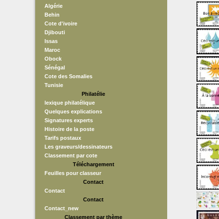
Algérie
Behin
Cote d'ivoire
Djibouti
Issas
Maroc
Obock
Sénégal
Cote des Somalies
Tunisie
Philatélie
lexique philatélique
Quelques explications
Signatures experts
Histoire de la poste
Tarifs postaux
Les graveurs/dessinateurs
Classement par cote
Téléchargement
Feuilles pour classeur
Contact
Contact
Contact
Contact_new
Classement par thème