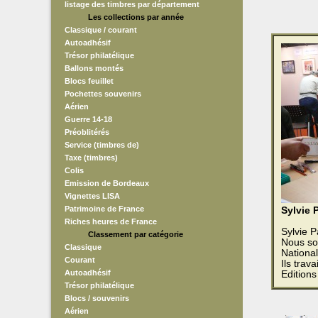
listage des timbres par département
Les collections par année
Classique / courant
Autoadhésif
Trésor philatélique
Ballons montés
Blocs feuillet
Pochettes souvenirs
Aérien
Guerre 14-18
Préoblitérés
Service (timbres de)
Taxe (timbres)
Colis
Emission de Bordeaux
Vignettes LISA
Patrimoine de France
Sylvie 
Riches heures de France
Sylvie 
Classement par catégorie
Nous so
Classique
National
Courant
Ils trav
Autoadhésif
Editions
Trésor philatélique
Blocs / souvenirs
Aérien