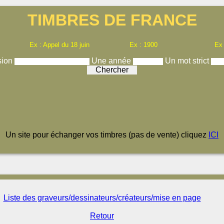
TIMBRES DE FRANCE
Ex : Appel du 18 juin
Ex : 1900
Ex
sion
Une année
Un mot strict
Un site pour échanger vos timbres (pas de vente) cliquez
ICI
Liste des graveurs/dessinateurs/créateurs/mise en page
Retour