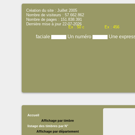
Création du site : Juillet 2005
Nombre de visiteurs : 57.662.862
Nombre de pages : 151.838.391
Dernière mise à jour 22-07-2026
Ex : 50 c
Ex : 456
faciale
Un numéro
Une expres
Accueil
Affichage par timbre
listage des timbres par N°
Affichage par département