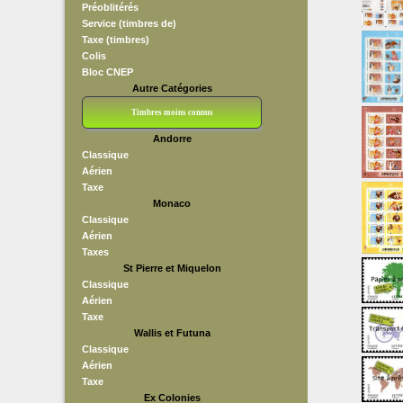
Préoblitérés
Service (timbres de)
Taxe (timbres)
Colis
Bloc CNEP
Autre Catégories
Timbres moins connus
Andorre
Bloc CNEP
L V F
Sedang
S H A E F
Grève (vignettes)
Franchise
Classique
Aérien
Taxe
Monaco
Classique
Aérien
Taxes
St Pierre et Miquelon
Classique
Aérien
Taxe
Wallis et Futuna
Classique
Aérien
Taxe
Ex Colonies