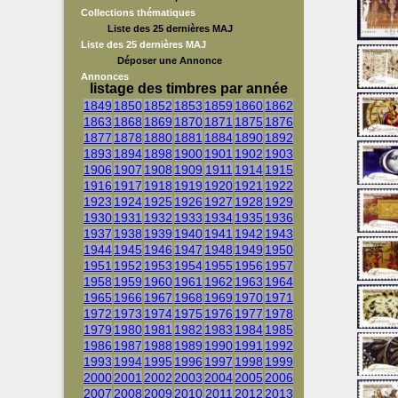
Collections thématiques
Liste des 25 dernières MAJ
Liste des 25 dernières MAJ
Déposer une Annonce
Annonces
listage des timbres par année
1849
1850
1852
1853
1859
1860
1862
1863
1868
1869
1870
1871
1875
1876
1877
1878
1880
1881
1884
1890
1892
1893
1894
1898
1900
1901
1902
1903
1906
1907
1908
1909
1911
1914
1915
1916
1917
1918
1919
1920
1921
1922
1923
1924
1925
1926
1927
1928
1929
1930
1931
1932
1933
1934
1935
1936
1937
1938
1939
1940
1941
1942
1943
1944
1945
1946
1947
1948
1949
1950
1951
1952
1953
1954
1955
1956
1957
1958
1959
1960
1961
1962
1963
1964
1965
1966
1967
1968
1969
1970
1971
1972
1973
1974
1975
1976
1977
1978
1979
1980
1981
1982
1983
1984
1985
1986
1987
1988
1989
1990
1991
1992
1993
1994
1995
1996
1997
1998
1999
2000
2001
2002
2003
2004
2005
2006
2007
2008
2009
2010
2011
2012
2013