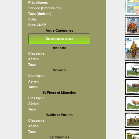
Préoblitérés
Service (timbres de)
Taxe (timbres)
Colis
Bloc CNEP
Autre Catégories
Timbres moins connus
Andorre
Bloc CNEP
L V F
Sedang
S H A E F
Grève (vignettes)
Franchise
Classique
Aérien
Taxe
Monaco
Classique
Aérien
Taxes
St Pierre et Miquelon
Classique
Aérien
Taxe
Wallis et Futuna
Classique
Aérien
Taxe
Ex Colonies