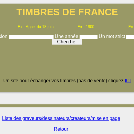
TIMBRES DE FRANCE
Ex : Appel du 18 juin
Ex : 1900
Ex
sion
Une année
Un mot strict
Un site pour échanger vos timbres (pas de vente) cliquez
ICI
Liste des graveurs/dessinateurs/créateurs/mise en page
Retour