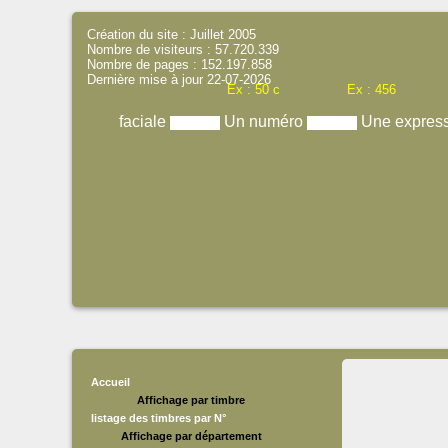
Création du site : Juillet 2005
Nombre de visiteurs : 57.720.339
Nombre de pages : 152.197.858
Dernière mise à jour 22-07-2026
Ex : 50 c
Ex : 456
faciale
Un numéro
Une expres
Accueil
Affichage par timbre
listage des timbres par N°
Affichage par département