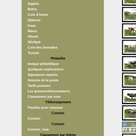
Algérie
Behin
Cote d'ivoire
Djibouti
Issas
Maroc
Obock
Sénégal
Cote des Somalies
Tunisie
Philatélie
lexique philatélique
Quelques explications
Signatures experts
Histoire de la poste
Tarifs postaux
Les graveurs/dessinateurs
Classement par cote
Téléchargement
Feuilles pour classeur
Contact
Contact
Contact
Contact_new
Classement par thème