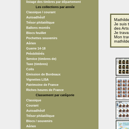
listage des timbres par département
Les collections par année
Classique / courant
Autoadhésif
Mathild
Trésor philatélique
Je suis 
Ballons montés
des Arts
Je trav
Blocs feuillet
Mon tra
Pochettes souvenirs
mathild
Aérien
Guerre 14-18
Préoblitérés
Service (timbres de)
Taxe (timbres)
Colis
Emission de Bordeaux
Vignettes LISA
Patrimoine de France
Riches heures de France
Classement par catégorie
Classique
Courant
Autoadhésif
Trésor philatélique
Blocs / souvenirs
Aérien