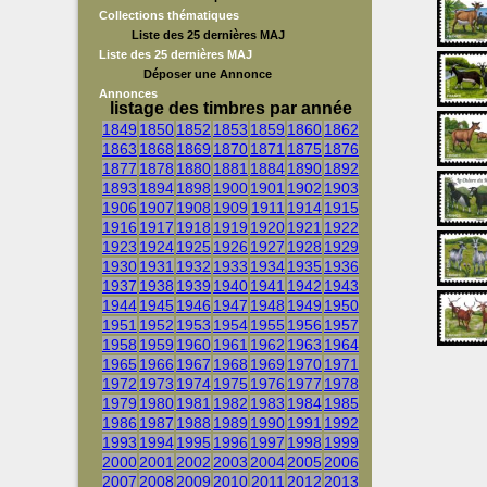
Collections thématiques
Liste des 25 dernières MAJ
Liste des 25 dernières MAJ
Déposer une Annonce
Annonces
listage des timbres par année
1849
1850
1852
1853
1859
1860
1862
1863
1868
1869
1870
1871
1875
1876
1877
1878
1880
1881
1884
1890
1892
1893
1894
1898
1900
1901
1902
1903
1906
1907
1908
1909
1911
1914
1915
1916
1917
1918
1919
1920
1921
1922
1923
1924
1925
1926
1927
1928
1929
1930
1931
1932
1933
1934
1935
1936
1937
1938
1939
1940
1941
1942
1943
1944
1945
1946
1947
1948
1949
1950
1951
1952
1953
1954
1955
1956
1957
1958
1959
1960
1961
1962
1963
1964
1965
1966
1967
1968
1969
1970
1971
1972
1973
1974
1975
1976
1977
1978
1979
1980
1981
1982
1983
1984
1985
1986
1987
1988
1989
1990
1991
1992
1993
1994
1995
1996
1997
1998
1999
2000
2001
2002
2003
2004
2005
2006
2007
2008
2009
2010
2011
2012
2013