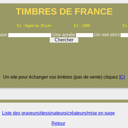
TIMBRES DE FRANCE
Ex : Appel du 18 juin
Ex : 1900
Ex
sion
Une année
Un mot strict
Un site pour échanger vos timbres (pas de vente) cliquez
ICI
Liste des graveurs/dessinateurs/créateurs/mise en page
Retour