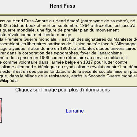
Henri Fuss
uss ou Henri Fuss-Amoré ou Henri Amoré (patronyme de sa mère), né 
1882 à Schaerbeek et mort en septembre 1964 à Bruxelles, est jusqu’à 
e guerre mondiale, une figure de premier plan du mouvement
iste révolutionnaire et libertaire belge.
la Première Guerre mondiale, il est l’un des signataires du Manifeste d
ssemblant les libertaires partisans de l'Union sacrée face à l'Allemagne
ge atypique, il abandonne en 1903 de brillantes études universitaires
rer dans la corporation des typographes, foyer de l'anarchisme ,
 à de la prison en 1906 comme réfractaire au service militaire, il
e comme volontaire dans l'armée belge en 1917 pour lutter contre
rialisme allemand » idéologue du syndicalisme révolutionnaire1 au déb
iècle, il est un des pères fondateurs de la sécurité sociale mise en pla
que, dans le sillage de la résistance, après la Seconde Guerre mondial
Wikipédia
Cliquez sur l'image pour plus d'informations
Lorraine