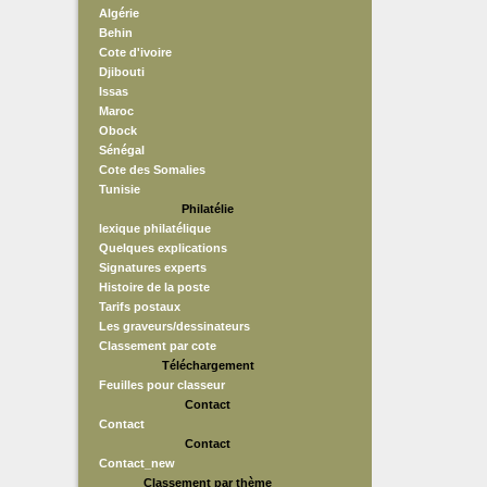
Algérie
Behin
Cote d'ivoire
Djibouti
Issas
Maroc
Obock
Sénégal
Cote des Somalies
Tunisie
Philatélie
lexique philatélique
Quelques explications
Signatures experts
Histoire de la poste
Tarifs postaux
Les graveurs/dessinateurs
Classement par cote
Téléchargement
Feuilles pour classeur
Contact
Contact
Contact
Contact_new
Classement par thème