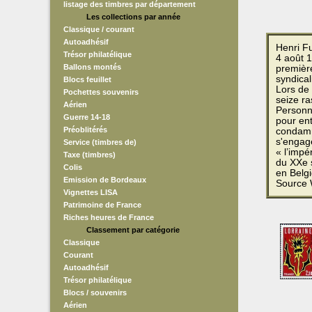
listage des timbres par département
Les collections par année
Classique / courant
Autoadhésif
Henri F
Trésor philatélique
4 août 
Ballons montés
premièr
syndical
Blocs feuillet
Lors de 
Pochettes souvenirs
seize ra
Aérien
Personna
Guerre 14-18
pour ent
Préoblitérés
condamné
s'engag
Service (timbres de)
« l’impé
Taxe (timbres)
du XXe s
Colis
en Belgi
Emission de Bordeaux
Source 
Vignettes LISA
Patrimoine de France
Riches heures de France
Classement par catégorie
Classique
Courant
Autoadhésif
Trésor philatélique
Blocs / souvenirs
Aérien