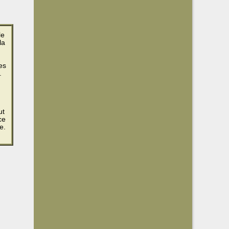
le
la
es
.
ut
ce
e.