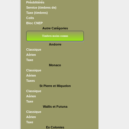
Préoblitérés
Service (timbres de)
Taxe (timbres)
Colis
Bloc CNEP
Autre Catégories
Timbres moins connus
Andorre
Bloc CNEP
L V F
Sedang
S H A E F
Grève (vignettes)
Franchise
Classique
Aérien
Taxe
Monaco
Classique
Aérien
Taxes
St Pierre et Miquelon
Classique
Aérien
Taxe
Wallis et Futuna
Classique
Aérien
Taxe
Ex Colonies