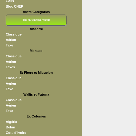
Colis
Bloc CNEP
Autre Catégories
Timbres moins connus
Andorre
Bloc CNEP
L V F
Sedang
S H A E F
Grève (vignettes)
Franchise
Classique
Aérien
Taxe
Monaco
Classique
Aérien
Taxes
St Pierre et Miquelon
Classique
Aérien
Taxe
Wallis et Futuna
Classique
Aérien
Taxe
Ex Colonies
Algérie
Behin
Cote d'ivoire