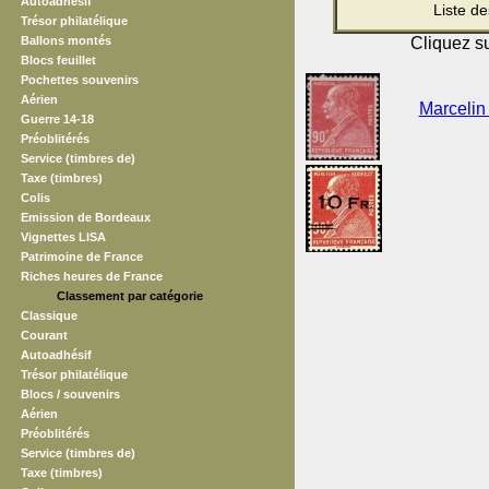
Autoadhésif
Liste d
Trésor philatélique
Ballons montés
Cliquez su
Blocs feuillet
Pochettes souvenirs
Aérien
Marcelin 
Guerre 14-18
Préoblitérés
Service (timbres de)
Taxe (timbres)
Colis
Emission de Bordeaux
Vignettes LISA
Patrimoine de France
Riches heures de France
Classement par catégorie
Classique
Courant
Autoadhésif
Trésor philatélique
Blocs / souvenirs
Aérien
Préoblitérés
Service (timbres de)
Taxe (timbres)