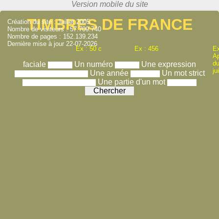
TIMBRES DE FRANCE
Création du site : Juillet 2005
Nombre de visiteurs : 57.709.740
Nombre de pages : 152.139.234
Dernière mise à jour 22-07-2026
Ex : 50 c
Ex : 456
Ex
A
du
faciale
Un numéro
Une expression
ju
Une année
Un mot strict
Une partie d'un mot