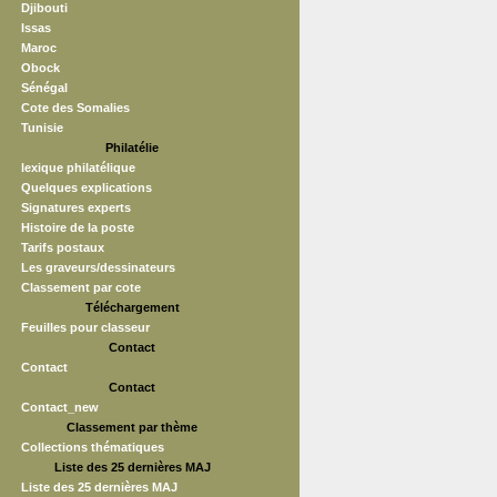
Djibouti
Issas
Maroc
Obock
Sénégal
Cote des Somalies
Tunisie
Philatélie
lexique philatélique
Quelques explications
Signatures experts
Histoire de la poste
Tarifs postaux
Les graveurs/dessinateurs
Classement par cote
Téléchargement
Feuilles pour classeur
Contact
Contact
Contact
Contact_new
Classement par thème
Collections thématiques
Liste des 25 dernières MAJ
Liste des 25 dernières MAJ