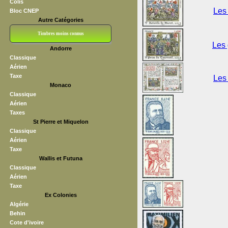
Colis
Les 
Bloc CNEP
Autre Catégories
Timbres moins connus
Les 
Andorre
Bloc CNEP
L V F
Sedang
S H A E F
Grève (vignettes)
Franchise
Classique
Aérien
Taxe
Les 
Monaco
Classique
Aérien
Taxes
St Pierre et Miquelon
Classique
Aérien
Taxe
Wallis et Futuna
Classique
Aérien
Taxe
Ex Colonies
Algérie
Behin
Cote d'ivoire