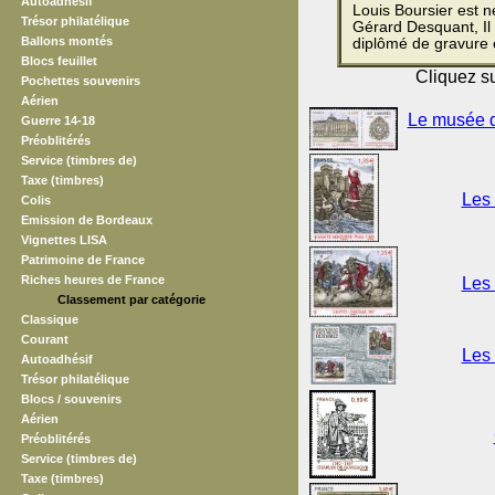
Autoadhésif
Louis Boursier est n
Trésor philatélique
Gérard Desquant, Il 
Ballons montés
diplômé de gravure 
Blocs feuillet
Cliquez su
Pochettes souvenirs
Aérien
Le musée d
Guerre 14-18
Préoblitérés
Service (timbres de)
Taxe (timbres)
Les 
Colis
Emission de Bordeaux
Vignettes LISA
Patrimoine de France
Riches heures de France
Les 
Classement par catégorie
Classique
Courant
Les 
Autoadhésif
Trésor philatélique
Blocs / souvenirs
Aérien
Préoblitérés
Service (timbres de)
Taxe (timbres)