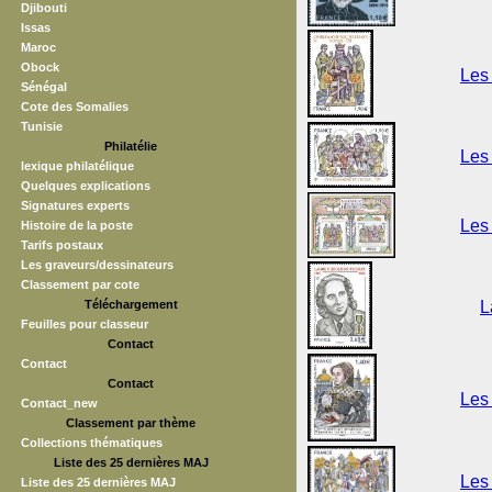
Djibouti
Issas
Maroc
Obock
Les 
Sénégal
Cote des Somalies
Tunisie
Philatélie
Les 
lexique philatélique
Quelques explications
Signatures experts
Les 
Histoire de la poste
Tarifs postaux
Les graveurs/dessinateurs
Classement par cote
Téléchargement
L
Feuilles pour classeur
Contact
Contact
Contact
Les 
Contact_new
Classement par thème
Collections thématiques
Liste des 25 dernières MAJ
Les 
Liste des 25 dernières MAJ