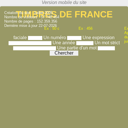
TIMBRES DE FRANCE
Création du site : Juillet 2005
Nombre de visiteurs : 57.748.464
Nombre de pages : 152.359.356
Dernière mise à jour 22-07-2026
Ex : 50 c
Ex : 456
Ex
A
du
faciale
Un numéro
Une expression
ju
Une année
Un mot strict
Une partie d'un mot