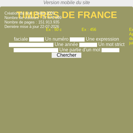
TIMBRES DE FRANCE
Création du site : Juillet 2005
Nombre de visiteurs : 57.676.899
Nombre de pages : 151.913.935
Dernière mise à jour 22-07-2026
Ex : 50 c
Ex : 456
Ex
A
du
faciale
Un numéro
Une expression
ju
Une année
Un mot strict
Une partie d'un mot