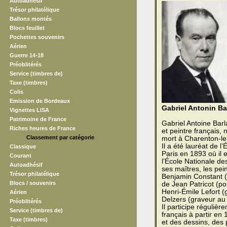
Autoadhésif
Trésor philatélique
Ballons montés
Blocs feuillet
Pochettes souvenirs
Aérien
Guerre 14-18
Préoblitérés
Service (timbres de)
Taxe (timbres)
Colis
Emission de Bordeaux
Gabriel Antonin B
Vignettes LISA
Patrimoine de France
Gabriel Antoine Barl
Riches heures de France
et peintre français, 
Classement par catégorie
mort à Charenton-le-
Il a été lauréat de 
Classique
Paris en 1893 où il 
Courant
l’École Nationale des
Autoadhésif
ses maîtres, les pe
Trésor philatélique
Benjamin Constant (
Blocs / souvenirs
de Jean Patricot (por
Henri-Émile Lefort (g
Aérien
Delzers (graveur au b
Préoblitérés
Il participe régulièr
Service (timbres de)
français à partir en
Taxe (timbres)
et des dessins, des 