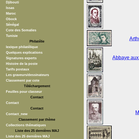
Djibouti
Issas
Maroc
Obock
Sénégal
Cote des Somalies
Tunisie
Arth
Philatélie
lexique philatélique
Quelques explications
Abbaye aux
Signatures experts
Histoire de la poste
Tarifs postaux
Les graveurs/dessinateurs
Classement par cote
Téléchargement
Feuilles pour classeur
Contact
Contact
Contact
M
Contact_new
Classement par thème
Collections thématiques
Liste des 25 dernières MAJ
Liste des 25 dernières MAJ