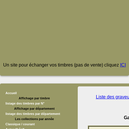
Un site pour échanger vos timbres (pas de vente) cliquez
ICI
Accueil
Liste des grave
Affichage par timbre
listage des timbres par N°
Affichage par département
listage des timbres par département
Ga
Les collections par année
Classique / courant