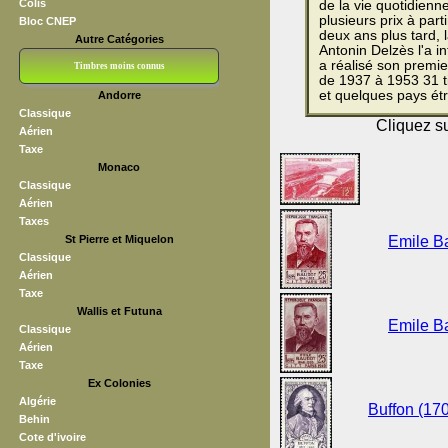
Colis
de la vie quotidienn
plusieurs prix à part
Bloc CNEP
deux ans plus tard, 
Autre Catégories
Antonin Delzès l'a in
a réalisé son premie
Timbres moins connus
de 1937 à 1953 31 ti
et quelques pays ét
Andorre
Bloc CNEP
L V F
Sedang
S H A E F
Grève (vignettes)
Franchise
Classique
Cliquez su
Aérien
Taxe
Monaco
Classique
Aérien
Taxes
St Pierre et Miquelon
Emile Ba
Classique
Aérien
Taxe
Wallis et Futuna
Emile Ba
Classique
Aérien
Taxe
Ex Colonies
Algérie
Buffon (170
Behin
Cote d'ivoire