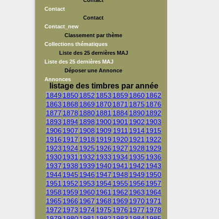
Contact
Contact
Contact
Contact_new
Classement par thème
Collections thématiques
Liste des 25 dernières MAJ
Liste des 25 dernières MAJ
Déposer une Annonce
Annonces
listage des timbres par année
1849
1850
1852
1853
1859
1860
1862
1863
1868
1869
1870
1871
1875
1876
1877
1878
1880
1881
1884
1890
1892
1893
1894
1898
1900
1901
1902
1903
1906
1907
1908
1909
1911
1914
1915
1916
1917
1918
1919
1920
1921
1922
1923
1924
1925
1926
1927
1928
1929
1930
1931
1932
1933
1934
1935
1936
1937
1938
1939
1940
1941
1942
1943
1944
1945
1946
1947
1948
1949
1950
1951
1952
1953
1954
1955
1956
1957
1958
1959
1960
1961
1962
1963
1964
1965
1966
1967
1968
1969
1970
1971
1972
1973
1974
1975
1976
1977
1978
1979
1980
1981
1982
1983
1984
1985