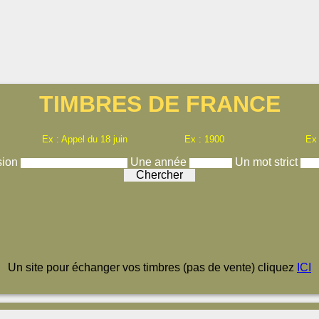
TIMBRES DE FRANCE
Ex : Appel du 18 juin
Ex : 1900
Ex
sion
Une année
Un mot strict
Un site pour échanger vos timbres (pas de vente) cliquez
ICI