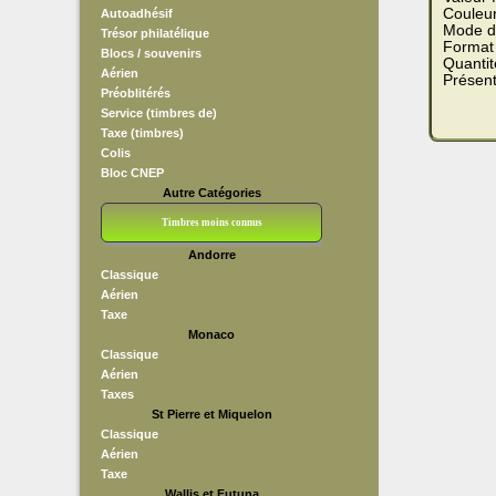
Couleu
Autoadhésif
Mode d
Trésor philatélique
Format 
Blocs / souvenirs
Quantit
Aérien
Présent
Préoblitérés
Service (timbres de)
Taxe (timbres)
Colis
Bloc CNEP
Autre Catégories
Timbres moins connus
Andorre
Bloc CNEP
L V F
Sedang
S H A E F
Grève (vignettes)
Franchise
Classique
Aérien
Taxe
Monaco
Classique
Aérien
Taxes
St Pierre et Miquelon
Classique
Aérien
Taxe
Wallis et Futuna