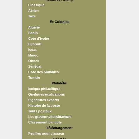
Classique
Aérien
Taxe
Ex Colonies
Algérie
Behin
Cote d'ivoire
Djibouti
Issas
Maroc
Obock
Sénégal
Cote des Somalies
Tunisie
Philatélie
lexique philatélique
Quelques explications
Signatures experts
Histoire de la poste
Tarifs postaux
Les graveurs/dessinateurs
Classement par cote
Téléchargement
Feuilles pour classeur