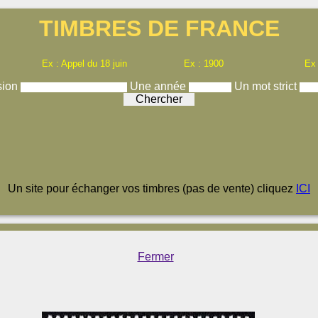
TIMBRES DE FRANCE
Ex : Appel du 18 juin
Ex : 1900
Ex
sion
Une année
Un mot strict
Un site pour échanger vos timbres (pas de vente) cliquez
ICI
Fermer