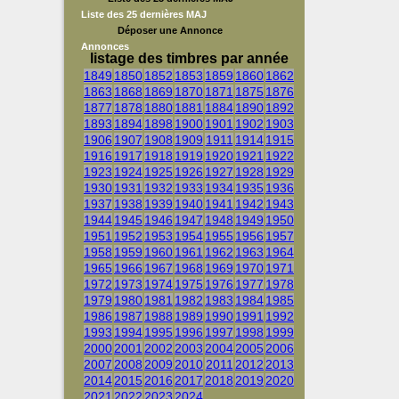
Liste des 25 dernières MAJ
Déposer une Annonce
Annonces
listage des timbres par année
1849
1850
1852
1853
1859
1860
1862
1863
1868
1869
1870
1871
1875
1876
1877
1878
1880
1881
1884
1890
1892
1893
1894
1898
1900
1901
1902
1903
1906
1907
1908
1909
1911
1914
1915
1916
1917
1918
1919
1920
1921
1922
1923
1924
1925
1926
1927
1928
1929
1930
1931
1932
1933
1934
1935
1936
1937
1938
1939
1940
1941
1942
1943
1944
1945
1946
1947
1948
1949
1950
1951
1952
1953
1954
1955
1956
1957
1958
1959
1960
1961
1962
1963
1964
1965
1966
1967
1968
1969
1970
1971
1972
1973
1974
1975
1976
1977
1978
1979
1980
1981
1982
1983
1984
1985
1986
1987
1988
1989
1990
1991
1992
1993
1994
1995
1996
1997
1998
1999
2000
2001
2002
2003
2004
2005
2006
2007
2008
2009
2010
2011
2012
2013
2014
2015
2016
2017
2018
2019
2020
2021
2022
2023
2024