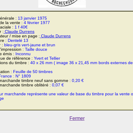
énérale :
13 janvier 1975
 de la vente :
4 février 1977
faciale :
1 f 40€
 :
Claude Durrens
teur / mise en page :
Claude Durrens
re :
Dentelé 13
r :
bleu-gris vert-jaune et brun
'impression :
Taille douce
e émis :
Inconnu
ue de référence :
Yvert et Tellier
ons du timbre :
40 x 26 mm ( image 36 x 21,45 mm bords externes de
ation :
Feuille de 50 timbres
France : N° 1809
 marchande timbre neuf sans gomme :
0,20 €
marchande timbre oblitéré :
0,07 €
ur marchande représente une valeur de base du timbre pour la vente 
ge
Fermer