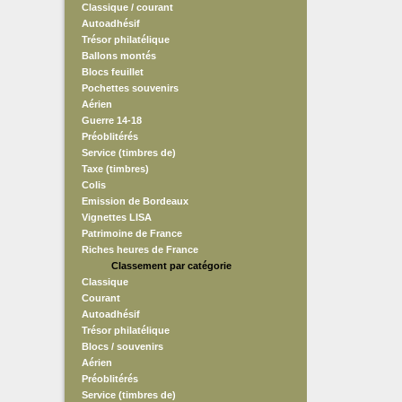
Classique / courant
Autoadhésif
Trésor philatélique
Ballons montés
Blocs feuillet
Pochettes souvenirs
Aérien
Guerre 14-18
Préoblitérés
Service (timbres de)
Taxe (timbres)
Colis
Emission de Bordeaux
Vignettes LISA
Patrimoine de France
Riches heures de France
Classement par catégorie
Classique
Courant
Autoadhésif
Trésor philatélique
Blocs / souvenirs
Aérien
Préoblitérés
Service (timbres de)