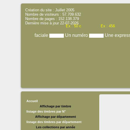
Création du site : Juillet 2005
Nombre de visiteurs : 57.709.632
Nombre de pages : 152.138.379
Dernière mise à jour 22-07-2026
Ex : 50 c
Ex : 456
faciale
Un numéro
Une expres
Accueil
Affichage par timbre
listage des timbres par N°
Affichage par département
listage des timbres par département
Les collections par année