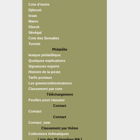
Cote d'ivoire
Djibouti
Issas
Maroc
Obock
Sénégal
Cote des Somalies
Tunisie
Philatélie
lexique philatélique
Quelques explications
Signatures experts
Histoire de la poste
Tarifs postaux
Les graveurs/dessinateurs
Classement par cote
Téléchargement
Feuilles pour classeur
Contact
Contact
Contact
Contact_new
Classement par thème
Collections thématiques
Liste des 25 dernières MAJ