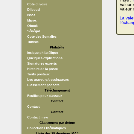
Pays :
Cote d'ivoire
Valeur
Valeur 
Djibouti
Issas
La vale
Maroc
l'échan
Obock
Sénégal
Cote des Somalies
Tunisie
Philatélie
lexique philatélique
Quelques explications
Signatures experts
Histoire de la poste
Tarifs postaux
Les graveurs/dessinateurs
Classement par cote
Téléchargement
Feuilles pour classeur
Contact
Contact
Contact
Contact_new
Classement par thème
Collections thématiques
Liste des 25 dernières MAJ