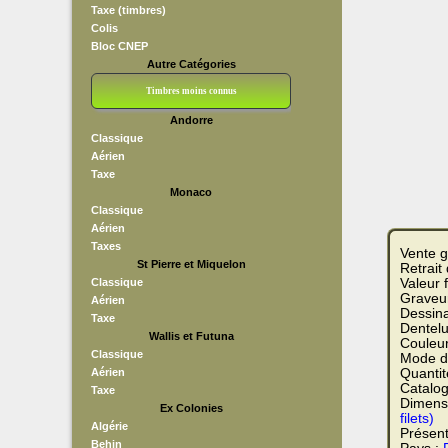
Taxe (timbres)
Colis
Bloc CNEP
Autre Catégories
Timbres moins connus
Andorre
Bloc CNEP
L V F
Sedang
S H A E F
Grève (vignettes)
Franchise
Classique
Aérien
Taxe
Monaco
Classique
Aérien
Taxes
Vente g
St Pierre et Miquelon
Retrait
Classique
Valeur 
Graveur
Aérien
Dessina
Taxe
Dentelu
Wallis et Futuna
Couleu
Classique
Mode d
Aérien
Quantit
Catalog
Taxe
Dimensi
Ex Colonies
filets)
Algérie
Présent
Behin