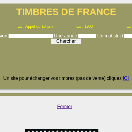
TIMBRES DE FRANCE
Ex : Appel du 18 juin
Ex : 1900
Ex
sion
Une année
Un mot strict
Un site pour échanger vos timbres (pas de vente) cliquez
ICI
Fermer