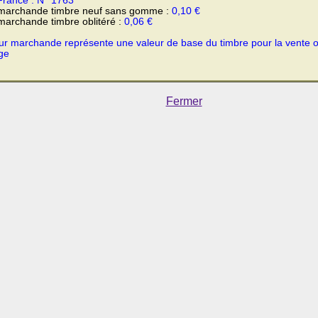
France : N° 1763
 marchande timbre neuf sans gomme :
0,10 €
marchande timbre oblitéré :
0,06 €
ur marchande représente une valeur de base du timbre pour la vente 
ge
Fermer