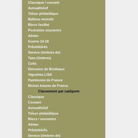
Classique / courant
Autoadhésif
Trésor philatélique
Ballons montés
Blocs feuillet
Pochettes souvenirs
Aérien
Guerre 14-18
Préoblitérés
Service (timbres de)
Taxe (timbres)
Colis
Emission de Bordeaux
Vignettes LISA
Patrimoine de France
Riches heures de France
Classement par catégorie
Classique
Courant
Autoadhésif
Trésor philatélique
Blocs / souvenirs
Aérien
Préoblitérés
Service (timbres de)