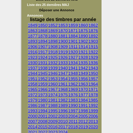
Liste des 25 dernières MAJ
Déposer une Annonce
Annonces
listage des timbres par année
1849
1850
1852
1853
1859
1860
1862
1863
1868
1869
1870
1871
1875
1876
1877
1878
1880
1881
1884
1890
1892
1893
1894
1898
1900
1901
1902
1903
1906
1907
1908
1909
1911
1914
1915
1916
1917
1918
1919
1920
1921
1922
1923
1924
1925
1926
1927
1928
1929
1930
1931
1932
1933
1934
1935
1936
1937
1938
1939
1940
1941
1942
1943
1944
1945
1946
1947
1948
1949
1950
1951
1952
1953
1954
1955
1956
1957
1958
1959
1960
1961
1962
1963
1964
1965
1966
1967
1968
1969
1970
1971
1972
1973
1974
1975
1976
1977
1978
1979
1980
1981
1982
1983
1984
1985
1986
1987
1988
1989
1990
1991
1992
1993
1994
1995
1996
1997
1998
1999
2000
2001
2002
2003
2004
2005
2006
2007
2008
2009
2010
2011
2012
2013
2014
2015
2016
2017
2018
2019
2020
2021
2022
2023
2024