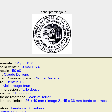
Cachet premier jour
énérale :
12 juin 1973
 de la vente :
10 mai 1974
faciale :
50 c€
 :
Claude Durrens
teur / mise en page :
Claude Durrens
re :
Dentelé 13
r :
violet rouge brun
'impression :
Taille douce
e émis :
11.500.000
ue de référence :
Yvert et Tellier
ons du timbre :
26 x 40 mm ( image 21,45 x 36 mm bords externes de
ation :
Feuille de 50 timbres