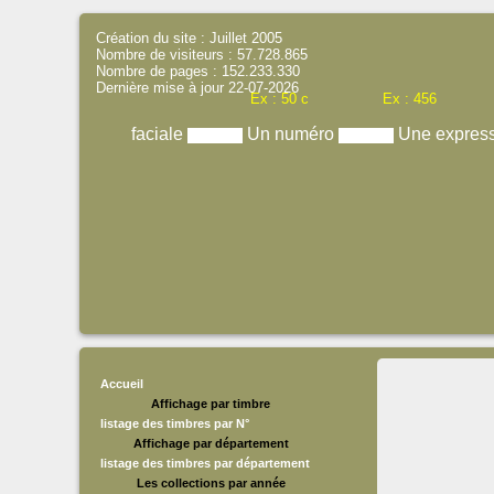
Création du site : Juillet 2005
Nombre de visiteurs : 57.728.865
Nombre de pages : 152.233.330
Dernière mise à jour 22-07-2026
Ex : 50 c
Ex : 456
faciale
Un numéro
Une expres
Accueil
Affichage par timbre
listage des timbres par N°
Affichage par département
listage des timbres par département
Les collections par année