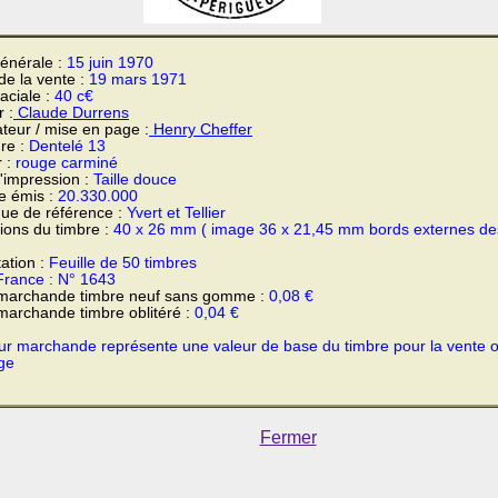
énérale :
15 juin 1970
 de la vente :
19 mars 1971
faciale :
40 c€
 :
Claude Durrens
teur / mise en page :
Henry Cheffer
re :
Dentelé 13
r :
rouge carminé
'impression :
Taille douce
e émis :
20.330.000
ue de référence :
Yvert et Tellier
ons du timbre :
40 x 26 mm ( image 36 x 21,45 mm bords externes de
ation :
Feuille de 50 timbres
France : N° 1643
 marchande timbre neuf sans gomme :
0,08 €
marchande timbre oblitéré :
0,04 €
ur marchande représente une valeur de base du timbre pour la vente 
ge
Fermer