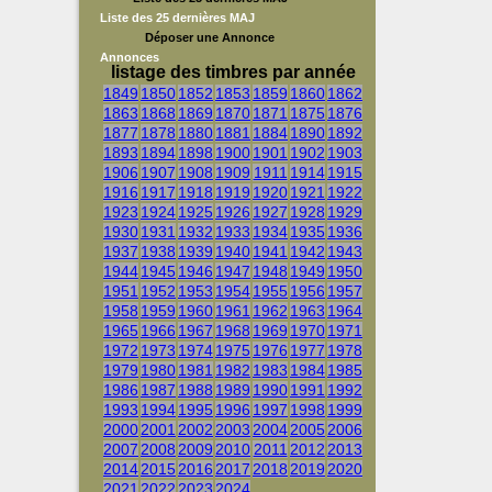
Liste des 25 dernières MAJ
Déposer une Annonce
Annonces
listage des timbres par année
1849
1850
1852
1853
1859
1860
1862
1863
1868
1869
1870
1871
1875
1876
1877
1878
1880
1881
1884
1890
1892
1893
1894
1898
1900
1901
1902
1903
1906
1907
1908
1909
1911
1914
1915
1916
1917
1918
1919
1920
1921
1922
1923
1924
1925
1926
1927
1928
1929
1930
1931
1932
1933
1934
1935
1936
1937
1938
1939
1940
1941
1942
1943
1944
1945
1946
1947
1948
1949
1950
1951
1952
1953
1954
1955
1956
1957
1958
1959
1960
1961
1962
1963
1964
1965
1966
1967
1968
1969
1970
1971
1972
1973
1974
1975
1976
1977
1978
1979
1980
1981
1982
1983
1984
1985
1986
1987
1988
1989
1990
1991
1992
1993
1994
1995
1996
1997
1998
1999
2000
2001
2002
2003
2004
2005
2006
2007
2008
2009
2010
2011
2012
2013
2014
2015
2016
2017
2018
2019
2020
2021
2022
2023
2024