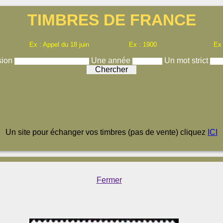
TIMBRES DE FRANCE
Ex : Appel du 18 juin
Ex : 1900
Ex
sion
Une année
Un mot strict
Un site pour échanger vos timbres (pas de vente) cliquez
ICI
Fermer