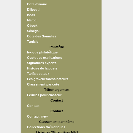
Cote d'ivoire
Djibouti
Issas
Maroc
Obock
Sénégal
Cote des Somalies
Tunisie
Philatélie
lexique philatélique
Quelques explications
Signatures experts
Histoire de la poste
Tarifs postaux
Les graveurs/dessinateurs
Classement par cote
Téléchargement
Feuilles pour classeur
Contact
Contact
Contact
Contact_new
Classement par thème
Collections thématiques
Liste des 25 dernières MAJ