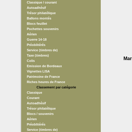
Classique / courant
Autoadhésif
Trésor philatélique
Ballons montés
Blocs feuillet
Pochettes souvenirs
Aérien
Guerre 14-18
Préoblitérés
Service (timbres de)
Taxe (timbres)
Mar
Colis
Emission de Bordeaux
Vignettes LISA
Patrimoine de France
Riches heures de France
Classement par catégorie
Classique
Courant
Autoadhésif
Trésor philatélique
Blocs / souvenirs
Aérien
Préoblitérés
Service (timbres de)