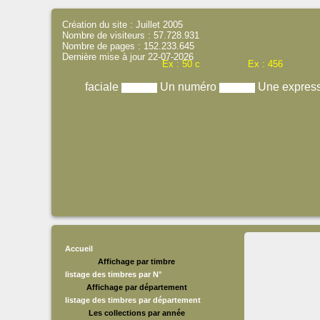
Création du site : Juillet 2005
Nombre de visiteurs : 57.728.931
Nombre de pages : 152.233.645
Dernière mise à jour 22-07-2026
Ex : 50 c
Ex : 456
faciale
Un numéro
Une expres
Accueil
Affichage par timbre
listage des timbres par N°
Affichage par département
listage des timbres par département
Les collections par année