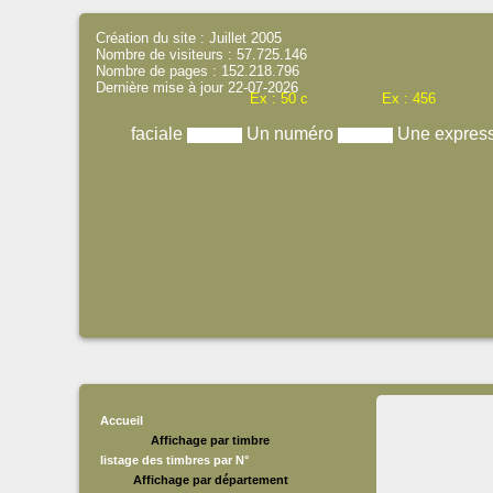
Création du site : Juillet 2005
Nombre de visiteurs : 57.725.146
Nombre de pages : 152.218.796
Dernière mise à jour 22-07-2026
Ex : 50 c
Ex : 456
faciale
Un numéro
Une expres
Accueil
Affichage par timbre
listage des timbres par N°
Affichage par département