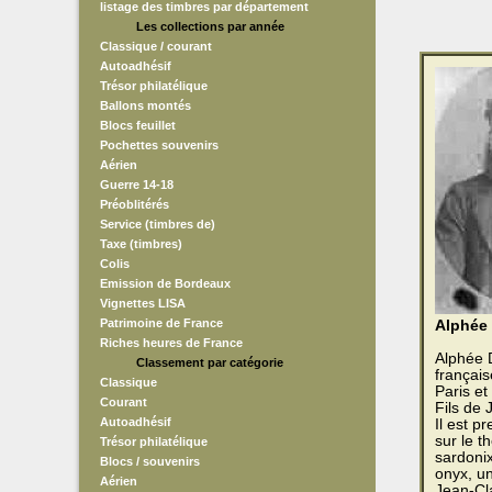
listage des timbres par département
Les collections par année
Classique / courant
Autoadhésif
Trésor philatélique
Ballons montés
Blocs feuillet
Pochettes souvenirs
Aérien
Guerre 14-18
Préoblitérés
Service (timbres de)
Taxe (timbres)
Colis
Emission de Bordeaux
Vignettes LISA
Patrimoine de France
Alphée
Riches heures de France
Alphée D
Classement par catégorie
français
Classique
Paris e
Courant
Fils de 
Autoadhésif
Il est p
sur le t
Trésor philatélique
sardonix
Blocs / souvenirs
onyx, un
Aérien
Jean-Cla