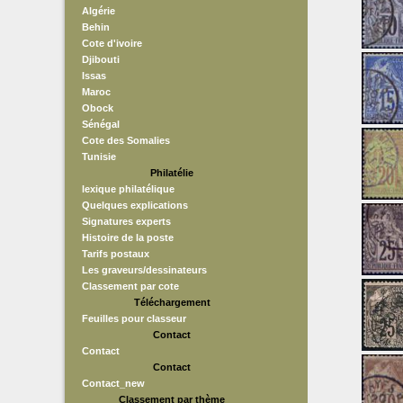
Algérie
Behin
Cote d'ivoire
Djibouti
Issas
Maroc
Obock
Sénégal
Cote des Somalies
Tunisie
Philatélie
lexique philatélique
Quelques explications
Signatures experts
Histoire de la poste
Tarifs postaux
Les graveurs/dessinateurs
Classement par cote
Téléchargement
Feuilles pour classeur
Contact
Contact
Contact
Contact_new
Classement par thème