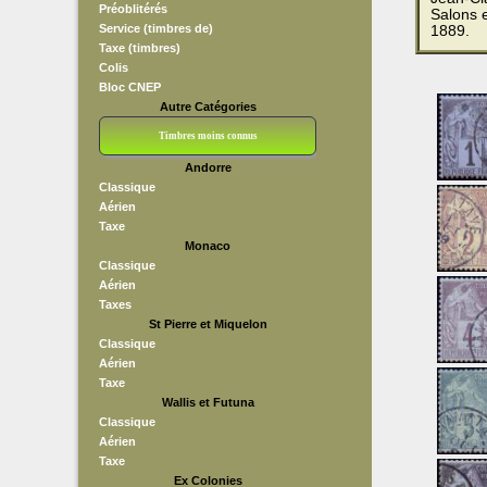
Préoblitérés
Salons e
Service (timbres de)
1889.
Taxe (timbres)
Colis
Bloc CNEP
Autre Catégories
Timbres moins connus
Andorre
Bloc CNEP
L V F
Sedang
S H A E F
Grève (vignettes)
Franchise
Classique
Aérien
Taxe
Monaco
Classique
Aérien
Taxes
St Pierre et Miquelon
Classique
Aérien
Taxe
Wallis et Futuna
Classique
Aérien
Taxe
Ex Colonies