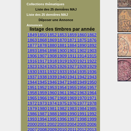
Collections thématiques
Liste des 25 dernières MAJ
Liste des 25 dernières MAJ
Déposer une Annonce
Annonces
listage des timbres par année
1849
1850
1852
1853
1859
1860
1862
1863
1868
1869
1870
1871
1875
1876
1877
1878
1880
1881
1884
1890
1892
1893
1894
1898
1900
1901
1902
1903
1906
1907
1908
1909
1911
1914
1915
1916
1917
1918
1919
1920
1921
1922
1923
1924
1925
1926
1927
1928
1929
1930
1931
1932
1933
1934
1935
1936
1937
1938
1939
1940
1941
1942
1943
1944
1945
1946
1947
1948
1949
1950
1951
1952
1953
1954
1955
1956
1957
1958
1959
1960
1961
1962
1963
1964
1965
1966
1967
1968
1969
1970
1971
1972
1973
1974
1975
1976
1977
1978
1979
1980
1981
1982
1983
1984
1985
1986
1987
1988
1989
1990
1991
1992
1993
1994
1995
1996
1997
1998
1999
2000
2001
2002
2003
2004
2005
2006
2007
2008
2009
2010
2011
2012
2013