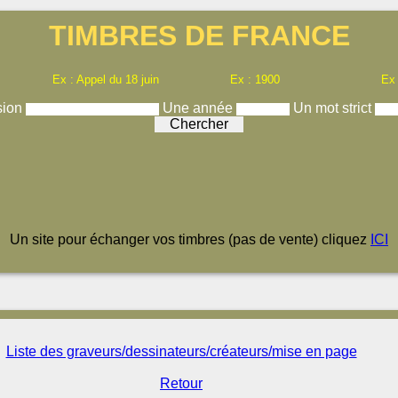
TIMBRES DE FRANCE
Ex : Appel du 18 juin
Ex : 1900
Ex
sion
Une année
Un mot strict
Un site pour échanger vos timbres (pas de vente) cliquez
ICI
Liste des graveurs/dessinateurs/créateurs/mise en page
Retour