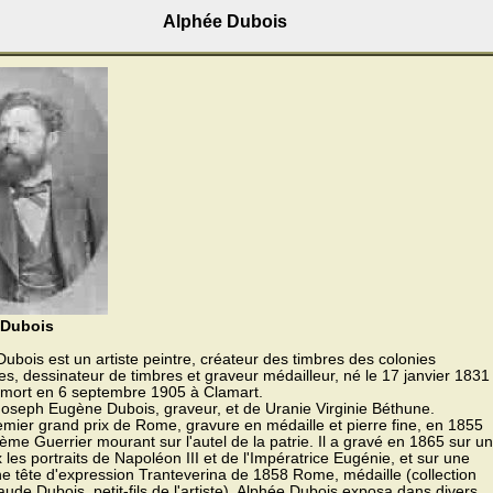
Alphée Dubois
 Dubois
ubois est un artiste peintre, créateur des timbres des colonies
es, dessinateur de timbres et graveur médailleur, né le 17 janvier 1831
t mort en 6 septembre 1905 à Clamart.
Joseph Eugène Dubois, graveur, et de Uranie Virginie Béthune.
remier grand prix de Rome, gravure en médaille et pierre fine, en 1855
hème Guerrier mourant sur l'autel de la patrie. Il a gravé en 1865 sur u
 les portraits de Napoléon III et de l'Impératrice Eugénie, et sur une
e tête d'expression Tranteverina de 1858 Rome, médaille (collection
ude Dubois, petit-fils de l'artiste). Alphée Dubois exposa dans divers