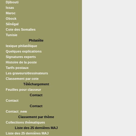
Djibouti
Issas
Maroc
Obock
Sénégal
Cote des Somalies
Tunisie
Philatélie
lexique philatélique
Quelques explications
Signatures experts
Histoire de la poste
Tarifs postaux
Les graveurs/dessinateurs
Classement par cote
Téléchargement
Feuilles pour classeur
Contact
Contact
Contact
Contact_new
Classement par thème
Collections thématiques
Liste des 25 dernières MAJ
Liste des 25 dernières MAJ