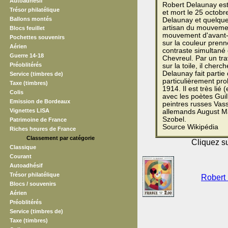
Autoadhésif
Robert Delaunay est 
Trésor philatélique
et mort le 25 octob
Ballons montés
Delaunay et quelques 
artisan du mouvemen
Blocs feuillet
mouvement d'avant-g
Pochettes souvenirs
sur la couleur prenne
Aérien
contraste simultané
Guerre 14-18
Chevreul. Par un tr
Préoblitérés
sur la toile, il cherc
Delaunay fait partie
Service (timbres de)
particulièrement prol
Taxe (timbres)
1914. Il est très lié
Colis
avec les poètes Guil
Emission de Bordeaux
peintres russes Vass
Vignettes LISA
allemands August M
Szobel.
Patrimoine de France
Source Wikipédia
Riches heures de France
Classement par catégorie
Cliquez su
Classique
Courant
Autoadhésif
Trésor philatélique
Robert 
Blocs / souvenirs
Aérien
Préoblitérés
Service (timbres de)
Taxe (timbres)