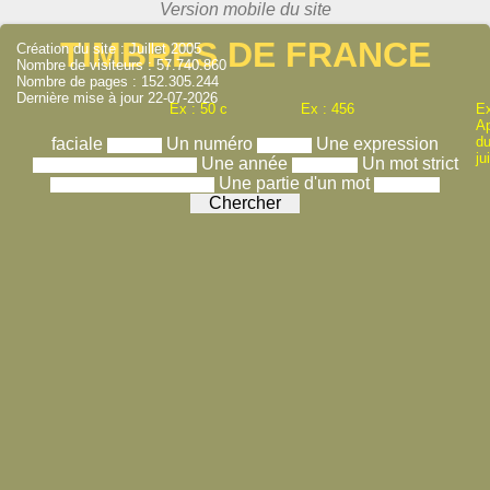
TIMBRES DE FRANCE
Création du site : Juillet 2005
Nombre de visiteurs : 57.740.860
Nombre de pages : 152.305.244
Dernière mise à jour 22-07-2026
Ex : 50 c
Ex : 456
Ex
A
du
faciale
Un numéro
Une expression
ju
Une année
Un mot strict
Une partie d'un mot