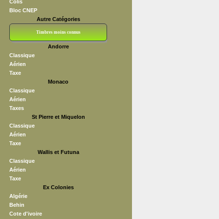
Colis
Bloc CNEP
Autre Catégories
Timbres moins connus
Andorre
Bloc CNEP
L V F
Sedang
S H A E F
Grève (vignettes)
Franchise
Classique
Aérien
Taxe
Monaco
Classique
Aérien
Taxes
St Pierre et Miquelon
Classique
Aérien
Taxe
Wallis et Futuna
Classique
Aérien
Taxe
Ex Colonies
Algérie
Behin
Cote d'ivoire