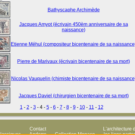
Bathyscaphe Archimède
Jacques Amyot (écrivain 450èm anniversaire de sa
naissance)
Etienne Méhul (compositeur bicentenaire de sa naissance
Pierre de Marivaux (écrivain bicentenaire de sa mort)
Nicolas Vauquelin (chimiste bicentenaire de sa naissance
Jacques Daviel (chirurgien bicentenaire de sa mort)
1
-
2
-
3
- 4 -
5
-
6
-
7
-
8
-
9
-
10
-
11
-
12
Contact
L'architecture 
classiques
Andorre
Collection Monaco
les liens parte