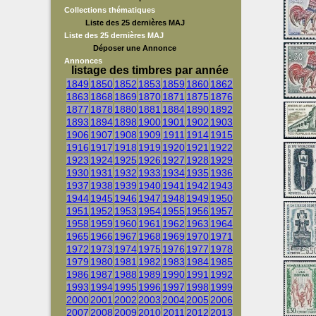
Collections thématiques
Liste des 25 dernières MAJ
Liste des 25 dernières MAJ
Déposer une Annonce
Annonces
listage des timbres par année
1849
1850
1852
1853
1859
1860
1862
1863
1868
1869
1870
1871
1875
1876
1877
1878
1880
1881
1884
1890
1892
1893
1894
1898
1900
1901
1902
1903
1906
1907
1908
1909
1911
1914
1915
1916
1917
1918
1919
1920
1921
1922
1923
1924
1925
1926
1927
1928
1929
1930
1931
1932
1933
1934
1935
1936
1937
1938
1939
1940
1941
1942
1943
1944
1945
1946
1947
1948
1949
1950
1951
1952
1953
1954
1955
1956
1957
1958
1959
1960
1961
1962
1963
1964
1965
1966
1967
1968
1969
1970
1971
1972
1973
1974
1975
1976
1977
1978
1979
1980
1981
1982
1983
1984
1985
1986
1987
1988
1989
1990
1991
1992
1993
1994
1995
1996
1997
1998
1999
2000
2001
2002
2003
2004
2005
2006
2007
2008
2009
2010
2011
2012
2013