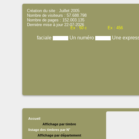
Création du site : Juillet 2005
Nombre de visiteurs : 57.688.798
Nombre de pages : 152.003.135
Dernière mise à jour 22-07-2026
Ex : 50 c
Ex : 456
faciale
Un numéro
Une expres
Accueil
Affichage par timbre
listage des timbres par N°
Affichage par département