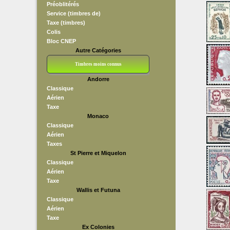
Préoblitérés
Service (timbres de)
Taxe (timbres)
Colis
Bloc CNEP
Autre Catégories
Timbres moins connus
Andorre
Bloc CNEP
L V F
Sedang
S H A E F
Grève (vignettes)
Franchise
Classique
Aérien
Taxe
Monaco
Classique
Aérien
Taxes
St Pierre et Miquelon
Classique
Aérien
Taxe
Wallis et Futuna
Classique
Aérien
Taxe
Ex Colonies