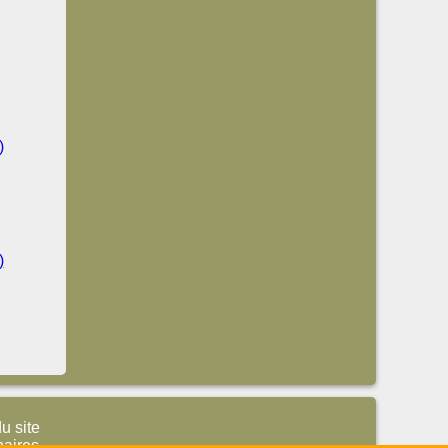
)
)
du site
naires