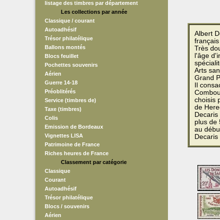
listage des timbres par département
Les collections par année
Classique / courant
Autoadhésif
Albert D
Trésor philatélique
français
Ballons montés
Très dou
l'âge d'
Blocs feuillet
spéciali
Pochettes souvenirs
Arts san
Aérien
Grand P
Guerre 14-18
Il cons
Préoblitérés
Combour
choisis
Service (timbres de)
de Hered
Taxe (timbres)
Decaris 
Colis
plus de 
Emission de Bordeaux
au débu
Vignettes LISA
Decaris 
Patrimoine de France
Riches heures de France
Classement par catégorie
Classique
Courant
Autoadhésif
Trésor philatélique
Blocs / souvenirs
Aérien