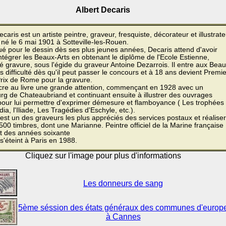
Albert Decaris
ecaris est un artiste peintre, graveur, fresquiste, décorateur et illustrat
 né le 6 mai 1901 à Sotteville-les-Rouen.
é pour le dessin dès ses plus jeunes années, Decaris attend d'avoir
intégrer les Beaux-Arts en obtenant le diplôme de l'Ecole Estienne,
té gravure, sous l'égide du graveur Antoine Dezarrois. Il entre aux Beau
s difficulté dès qu'il peut passer le concours et à 18 ans devient Premie
rix de Rome pour la gravure.
acre au livre une grande attention, commençant en 1928 avec un
g de Chateaubriand et continuant ensuite à illustrer des ouvrages
 pour lui permettre d'exprimer démesure et flamboyance ( Les trophées
ia, l'Iliade, Les Tragédies d'Eschyle, etc.).
est un des graveurs les plus appréciés des services postaux et réalise
500 timbres, dont une Marianne. Peintre officiel de la Marine française
t des années soixante
s'éteint à Paris en 1988.
Cliquez sur l'image pour plus d'informations
Les donneurs de sang
5ème séssion des états généraux des communes d'europ
à Cannes