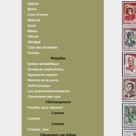
Algérie
Behin
Cote d'ivoire
Djibouti
Issas
Maroc
Obock
Sénégal
Cote des Somalies
Tunisie
Philatélie
lexique philatélique
Quelques explications
Signatures experts
Histoire de la poste
Tarifs postaux
Les graveurs/dessinateurs
Classement par cote
Téléchargement
Feuilles pour classeur
Contact
Contact
Contact
Contact_new
Classement par thème