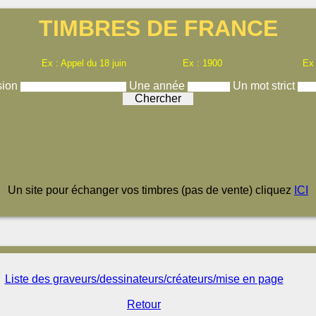
TIMBRES DE FRANCE
Ex : Appel du 18 juin
Ex : 1900
Ex
sion
Une année
Un mot strict
Un site pour échanger vos timbres (pas de vente) cliquez
ICI
Liste des graveurs/dessinateurs/créateurs/mise en page
Retour