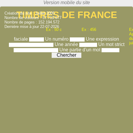
TIMBRES DE FRANCE
Création du site : Juillet 2005
Nombre de visiteurs : 57.719.677
Nombre de pages : 152.194.572
Dernière mise à jour 22-07-2026
Ex : 50 c
Ex : 456
Ex
A
du
faciale
Un numéro
Une expression
ju
Une année
Un mot strict
Une partie d'un mot