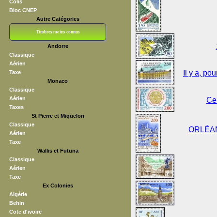
Colis
Bloc CNEP
Autre Catégories
Timbres moins connus
Andorre
Bloc CNEP
L V F
Sedang
S H A E F
Grève (vignettes)
Franchise
Classique
Aérien
Il y a, po
Taxe
Monaco
Classique
Aérien
Ce
Taxes
St Pierre et Miquelon
Classique
ORLÉANS
Aérien
Taxe
Wallis et Futuna
Classique
Aérien
Taxe
Ex Colonies
Algérie
Behin
Cote d'ivoire