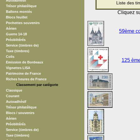
Autoadhésif
Liste des t
Trésor philatélique
Ballons montés
Cliquez su
Blocs feuillet
Pochettes souvenirs
Aérien
59ème con
Guerre 14-18
Préoblitérés
Service (timbres de)
Taxe (timbres)
Colis
125 ème
Emission de Bordeaux
Vignettes LISA
Patrimoine de France
Riches heures de France
Classement par catégorie
Classique
Courant
Autoadhésif
Trésor philatélique
Blocs / souvenirs
Aérien
Préoblitérés
Service (timbres de)
Taxe (timbres)