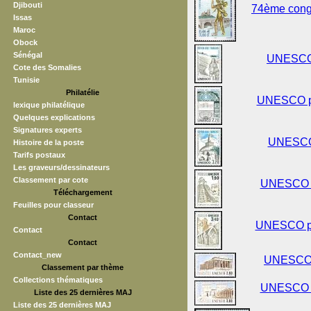
Djibouti
74ème congr
Issas
Maroc
Obock
Sénégal
UNESCO p
Cote des Somalies
Tunisie
Philatélie
UNESCO pat
lexique philatélique
Quelques explications
Signatures experts
UNESCO p
Histoire de la poste
Tarifs postaux
Les graveurs/dessinateurs
Classement par cote
UNESCO pa
Téléchargement
Feuilles pour classeur
Contact
UNESCO pat
Contact
Contact
Contact_new
UNESCO p
Classement par thème
Collections thématiques
UNESCO pa
Liste des 25 dernières MAJ
Liste des 25 dernières MAJ