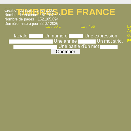
TIMBRES DE FRANCE
Création du site : Juillet 2005
Nombre de visiteurs : 57.704.628
Nombre de pages : 152.105.094
Dernière mise à jour 22-07-2026
Ex : 50 c
Ex : 456
Ex
A
du
faciale
Un numéro
Une expression
ju
Une année
Un mot strict
Une partie d'un mot