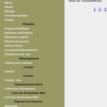
lisa-10
Maroc
Obock
1
-
2
-
3
Sénégal
Cote des Somalies
Tunisie
Philatélie
lexique philatélique
Quelques explications
Signatures experts
Histoire de la poste
Tarifs postaux
Les graveurs/dessinateurs
Classement par cote
Téléchargement
Feuilles pour classeur
Contact
Contact
Contact
Contact_new
Classement par thème
Collections thématiques
Liste des 25 dernières MAJ
Liste des 25 dernières MAJ
Déposer une Annonce
Annonces