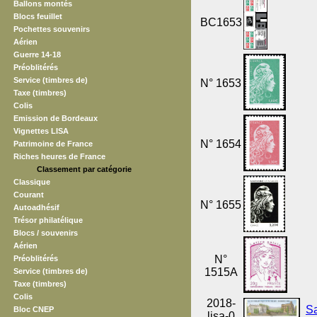
Ballons montés
Blocs feuillet
BC1653
Pochettes souvenirs
Aérien
Guerre 14-18
Préoblitérés
Service (timbres de)
N° 1653
Taxe (timbres)
Colis
Emission de Bordeaux
Vignettes LISA
N° 1654
Patrimoine de France
Riches heures de France
Classement par catégorie
Classique
Courant
N° 1655
Autoadhésif
Trésor philatélique
Blocs / souvenirs
Aérien
N°
Préoblitérés
1515A
Service (timbres de)
Taxe (timbres)
Colis
2018-
Sa
Bloc CNEP
lisa-0