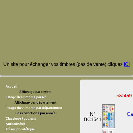
Un site pour échanger vos timbres (pas de vente) cliquez
ICI
Accueil
Affichage par timbre
<< 459
listage des timbres par N°
Affichage par département
listage des timbres par département
Les collections par année
N°
Ca
Classique / courant
BC1641
Autoadhésif
Trésor philatélique